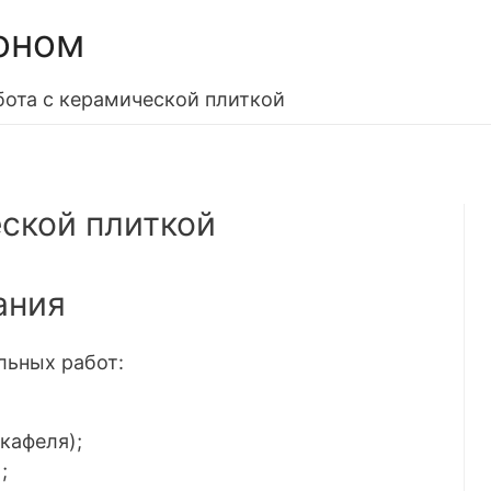
оном
бота с керамической плиткой
еской плиткой
ания
льных работ:
кафеля);
;