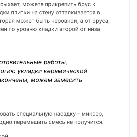
асыхает, можете прикрепить брус к
адки плитки на стену отталкивается в
торая может быть неровной, а от бруса,
лен по уровню кладки второй от низа
готовительные работы,
логию укладки керамической
закончены, можем замесить
зовать специальную насадку – миксер,
одно перемешать смесь не получится.