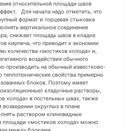
жение относительной площади швов
ффект. Для начала надо отметить, что
рупный формат и торцевая стыковка
полнять вертикальное соединение
ора, снижает площадь швов в кладке
ов кирпича, что приводит к экономии
ию количества «мостиков холода» и,
егативного воздействия обычного
но производить на обычный известково-
о теплотехнические свойства примерно
ризованных блоков. Поэтому имеет
лоизоляционные) кладочные растворы,
в холода» в постельных швах, также
 возведении округлых в плане
полнять раствором клиновидные
 площади «мостиков холода» можно
язи между блоками