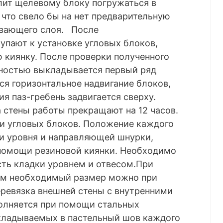
олит щелевому блоку погружаться в
 что свело бы на нет предварительную
ивающего слоя. После
упают к установке угловых блоков,
 киянку. После проверки полученного
ностью выкладывается первый ряд
тся горизонтальное надвигание блоков,
я паз-гребень задвигается сверху.
 стены работы прекращают на 12 часов.
ки угловых блоков. Положение каждого
и уровня и направляющей шнурки,
помощи резиновой киянки. Необходимо
сть кладки уровнем и отвесом.При
ам необходимый размер можно при
евязка внешней стены с внутренними
олняется при помощи стальных
кладываемых в пастельный шов каждого