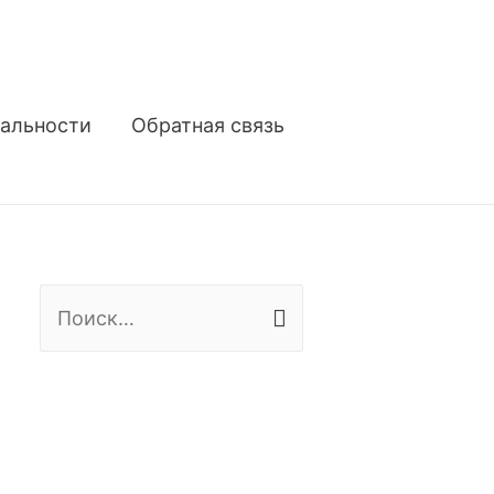
альности
Обратная связь
Н
а
й
т
и