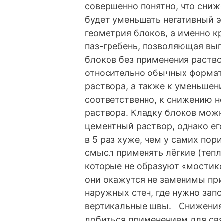
совершенно понятно, что сни
будет уменьшать негативный э
геометрия блоков, а именно к
паз-гребень, позволяющая вы
блоков без применения раств
относительно обычных формат
раствора, а также к уменьшен
соответственно, к снижению н
раствора. Кладку блоков мож
цементный раствор, однако ег
в 5 раз хуже, чем у самих по
смысл применять лёгкие (теп
которые не образуют «мостико
они окажутся не заменимы при
наружных стен, где нужно за
вертикальные швы. Снижения
добиться применением для св