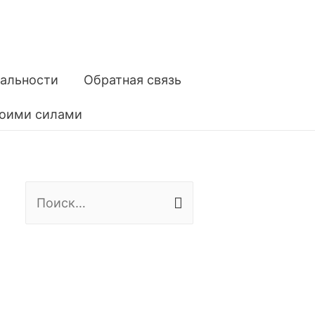
альности
Обратная связь
воими силами
Н
а
й
т
и