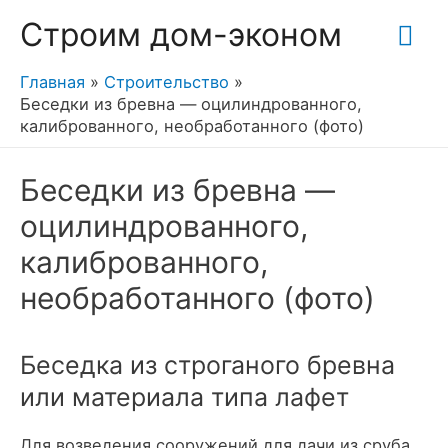
Гла
Строим дом-эконом
ме
Главная
Строительство
Беседки из бревна — оцилиндрованного,
калиброванного, необработанного (фото)
Беседки из бревна —
оцилиндрованного,
калиброванного,
необработанного (фото)
Беседка из строганого бревна
или материала типа лафет
Для возведения сооружений для дачи из сруба