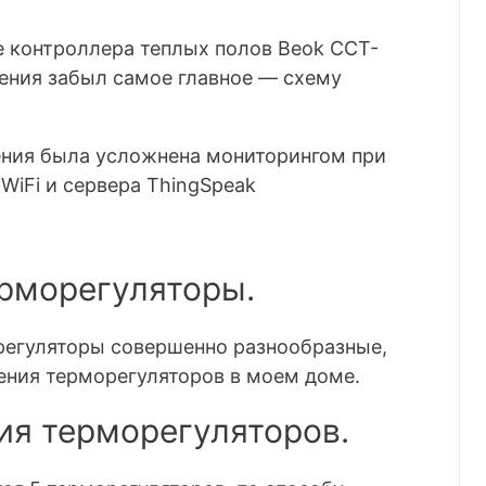
 контроллера теплых полов Beok CCT-
ения забыл самое главное — схему
ления была усложнена
мониторингом при
iFi и сервера ThingSpeak
рморегуляторы.
орегуляторы совершенно разнообразные,
ения терморегуляторов в моем доме
.
я терморегуляторов.