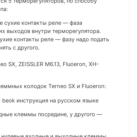
тся 5 терморегуляторов, по способу
па:
е сухие контакты реле — фаза
их выходов внутри терморегулятора.
ухие контакты реле — фазу надо подать
нять с другого.
eo SX, ZEISSLER M6.13, Fluoeron, XH-
леммных колодок Terneo SX и Fluoeron:
дные клеммы посредине, у другого —
и нулевые входные и выходные клеммы