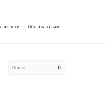
альности
Обратная связь
Н
а
й
т
и