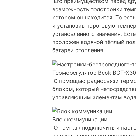
Его преимуществом перед дру
возможность подстройки тем
котором он находится. То ест
и установив пороговую темпе
установленного значения. Ес
проложен водяной тёплый пол
батареи отопления.
Терморегулятор Beok BOT-X3
С помощью радиосвязи термо
блоком, который непосредств
управляющим элементам водян
Блок коммуникации
О том как подключить и настр
показал в своём видеоролике.