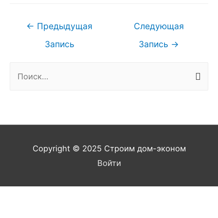
Навигация
←
Предыдущая
Следующая
по
Запись
Запись
→
записям
Н
а
й
т
и
:
Copyright © 2025
Строим дом-эконом
Войти