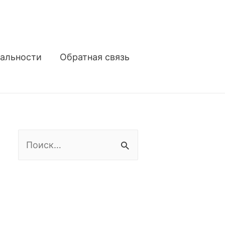
альности
Обратная связь
Н
а
й
т
и