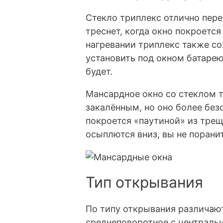
Стекло триплекс отлично пере
треснет, когда окно покроется
нагревании триплекс также с
установить под окном батарею
будет.
Мансардное окно со стеклом 
закалённым, но оно более без
покроется «паутиной» из трещ
осыплются вниз, вы не поранит
Тип открывания
По типу открывания различаю
среднеповоротное с централь