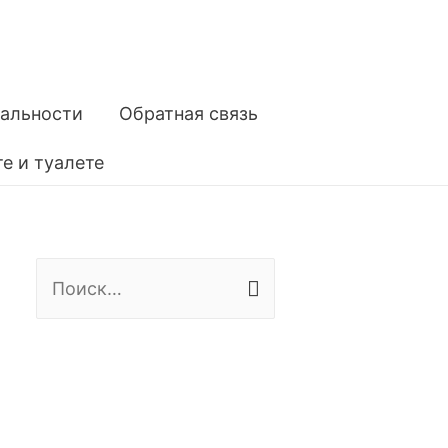
альности
Обратная связь
е и туалете
Н
а
й
т
и