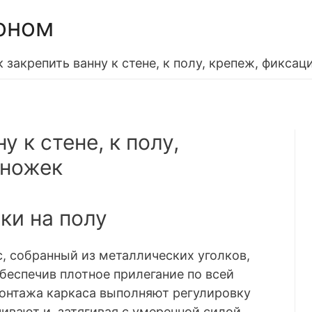
оном
к закрепить ванну к стене, к полу, крепеж, фиксац
у к стене, к полу,
 ножек
ки на полу
с, собранный из металлических уголков,
беспечив плотное прилегание по всей
монтажа каркаса выполняют регулировку
ивают и, затягивая с умеренной силой,