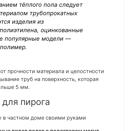
анием тёплого пола следует
атериалом трубопрокатных
тся изделия из
 полиэтилена, оцинкованные
е популярные модели —
 полимер.
 от прочности материала и целостности
дывание труб на поверхность, которая
ольше 5 мм.
 для пирога
ных видов полов с подогревом могут