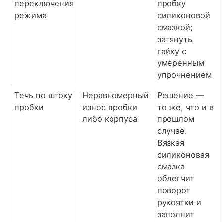
переключения
пробку
режима
силиконовой
смазкой;
затянуть
гайку с
умеренным
упрочнением
Течь по штоку
Неравномерный
Решение —
пробки
износ пробки
то же, что и в
либо корпуса
прошлом
случае.
Вязкая
силиконовая
смазка
облегчит
поворот
рукоятки и
заполнит