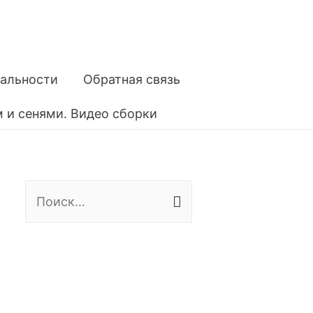
альности
Обратная связь
м и сенями. Видео сборки
Н
а
й
т
и