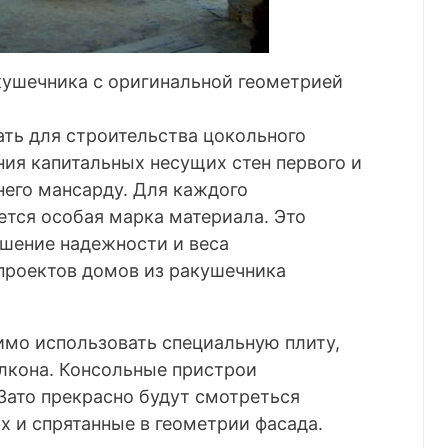
кушечника с оригинальной геометрией
ть для строительства цокольного
ния капитальных несущих стен первого и
 него мансарду. Для каждого
ется особая марка материала. Это
ошение надежности и веса
роектов домов из ракушечника
имо использовать специальную плиту,
алкона. Консольные пристрои
Зато прекрасно будут смотреться
 и спрятанные в геометрии фасада.