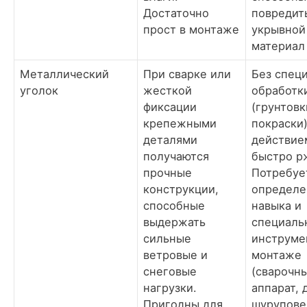
Достаточно
повредит
прост в монтаже
укрывной
материал
Металлический
При сварке или
Без спец
уголок
жесткой
обработк
фиксации
(грунтовк
крепежными
покраски)
деталями
действие
получаются
быстро р
прочные
Потребуе
конструкции,
определе
способные
навыка и
выдержать
специаль
сильные
инструме
ветровые и
монтаже
снеговые
(сварочн
нагрузки.
аппарат, 
Пригодны для
шуруповер