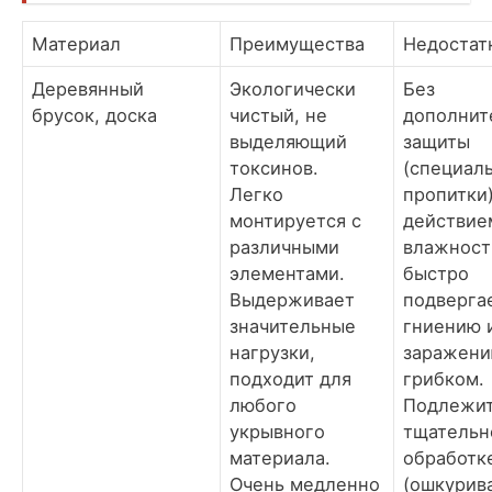
Материал
Преимущества
Недостат
Деревянный
Экологически
Без
брусок, доска
чистый, не
дополнит
выделяющий
защиты
токсинов.
(специал
Легко
пропитки
монтируется с
действие
различными
влажност
элементами.
быстро
Выдерживает
подверга
значительные
гниению 
нагрузки,
заражен
подходит для
грибком.
любого
Подлежи
укрывного
тщательн
материала.
обработк
Очень медленно
(ошкурив