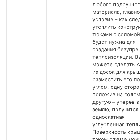
любого подручно
материала, главн
условие – как сле
утеплить констру
тюками с соломой
будет нужна для
создания безупре
теплоизоляции. В
можете сделать к
из досок для кры
разместить его п
углом, одну сторо
положив на солом
другую – уперев в
землю, получится
односкатная
углубленная тепл
Поверхность крыш
таком случае мож