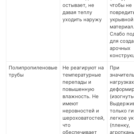
остывает, не
чтобы не
давая теплу
повредит
уходить наружу
укрывной
материал
Слабо по
для созд
арочных
конструк
Полипропиленовые
Не реагируют на
При
трубы
температурные
значител
перепады и
нагрузках
повышенную
деформир
влажность. Не
(изогнуть
имеют
Выдержи
неровностей и
только ги
шероховатостей,
легкое у
что
(пленку,
обеспечивает
агроткань