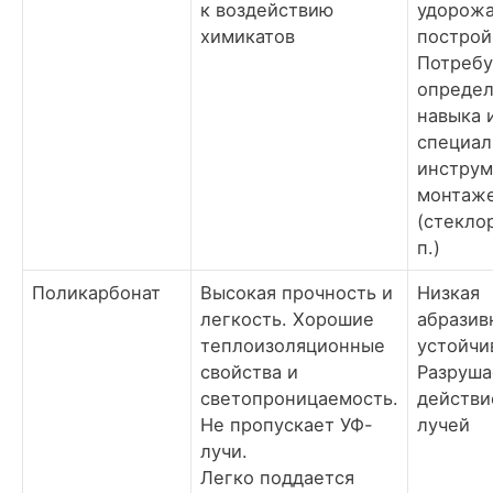
к воздействию
удорож
химикатов
построй
Потребу
определ
навыка 
специал
инструм
монтаж
(стеклор
п.)
Поликарбонат
Высокая прочность и
Низкая
легкость. Хорошие
абразив
теплоизоляционные
устойчи
свойства и
Разруша
светопроницаемость.
действи
Не пропускает УФ-
лучей
лучи.
Легко поддается