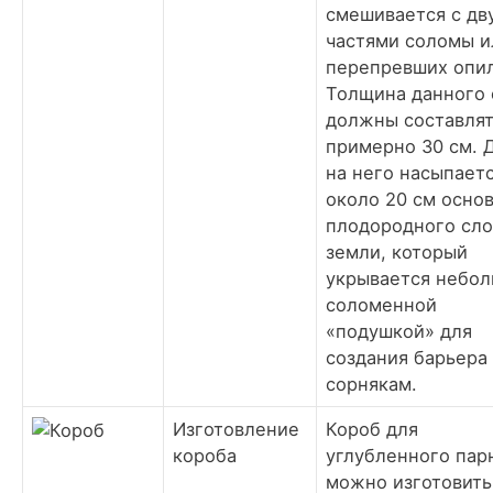
смешивается с дв
частями соломы и
перепревших опил
Толщина данного 
должны составля
примерно 30 см. 
на него насыпает
около 20 см осно
плодородного сло
земли, который
укрывается небо
соломенной
«подушкой» для
создания барьера
сорнякам.
Изготовление
Короб для
короба
углубленного пар
можно изготовить