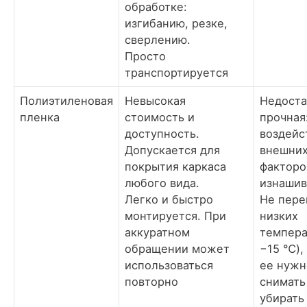
обработке:
изгибанию, резке,
сверлению.
Просто
транспортируется
Полиэтиленовая
Невысокая
Недоста
пленка
стоимость и
прочная
доступность.
воздейс
Допускается для
внешни
покрытия каркаса
факторо
любого вида.
изнашив
Легко и быстро
Не пере
монтируется. При
низких
аккуратном
темпера
обращении может
−15 ℃),
использоваться
ее нужн
повторно
снимать
убирать 