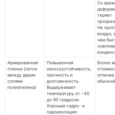
Со вре
деформи
теряет
прозрач
Не проп
воздух, 
чем быс
скаплив
конденс
Армированная
Повышенная
Более в
пленка (сетка
износоустойчивость,
стоимос
между двумя
прочность и
отличие
слоями
долговечность.
обычной
полиэтилена)
Выдерживает
температуру от −40
до 90 градусов.
Хорошая гидро- и
пароизоляция: