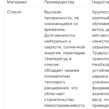
Материал
Преимущества
Недоста
Стекло
Высокая
Хрупкос
прозрачность, не
крупный
снижающаяся со
обломи
временем.
ветка, 
Долговечность:
мяч мог
нейтрально к
нанести
сырости, солнечной
серьезн
энергии, перепадам
Труднос
температур и
транспо
плесни.
Необхо
Обладает низким
устойчи
показателем
каркаса
теплового
усиленн
расширения, что
фундаме
облегчает
значите
строительство.
веса, чт
Невосприимчивость
приведе