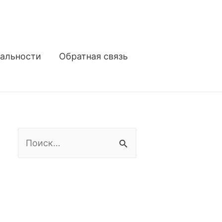
альности
Обратная связь
Н
а
й
т
и