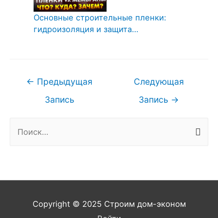
Основные строительные пленки:
гидроизоляция и защита…
Навигация
←
Предыдущая
Следующая
по
Запись
Запись
→
записям
Н
а
й
т
и
:
Copyright © 2025
Строим дом-эконом