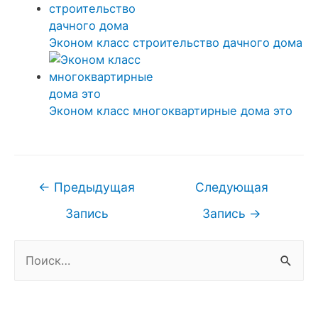
Эконом класс строительство дачного дома
Эконом класс многоквартирные дома это
Навигация
←
Предыдущая
Следующая
по
Запись
Запись
→
записям
Н
а
й